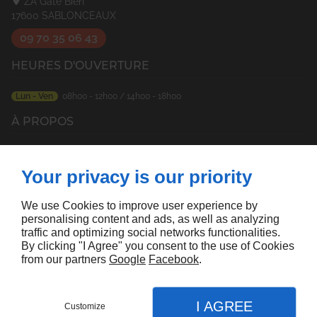
ZA Gâte Bien
17600
SABLONCEAUX
09 70 35 06 43
HEURES D'OUVERTURE
Lun - Ven
08h00 - 12h00 / 14h00 - 18h00
À PROPOS
Accueil
Mentions légales
Devis
Plan du site
Your privacy is our priority
SUIVEZ-NOUS
We use Cookies to improve user experience by
personalising content and ads, as well as analyzing
traffic and optimizing social networks functionalities.
By clicking "I Agree" you consent to the use of Cookies
from our partners
Google
Facebook
.
Agence seo
I AGREE
Customize